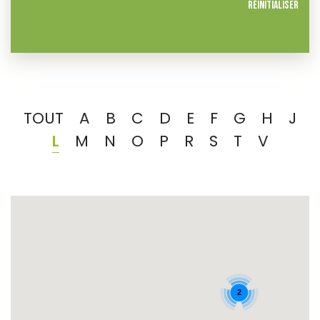
Réinitialiser
TOUT
A
B
C
D
E
F
G
H
J
L
M
N
O
P
R
S
T
V
2