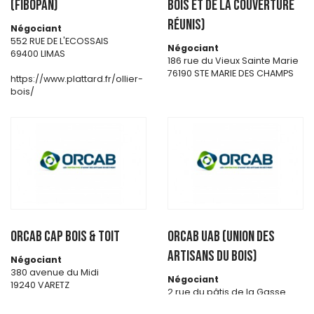
(FIBOPAN)
Bois et de la Couverture
Réunis)
Négociant
552 RUE DE L'ECOSSAIS
Négociant
69400 LIMAS
186 rue du Vieux Sainte Marie
76190 STE MARIE DES CHAMPS
https://www.plattard.fr/ollier-
bois/
ORCAB CAP BOIS & TOIT
ORCAB UAB (Union des
artisans du bois)
Négociant
380 avenue du Midi
Négociant
19240 VARETZ
2 rue du pâtis de la Gasse
Zone Artipôle CS 20015