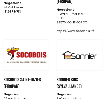
(FIBOPAN)
Négociant
ZA Valdonne
Négociant
13124 PEYPIN
31 AVENUE MAILLOT
BP 163
39570 MONTMOROT
https://www.socobois.fr/
SOCOBOIS SAINT-DIZIER
SONNIER BOIS
(FIBOPAN)
(SYLVALLIANCE)
Négociant
Négociant
25 rue Malgras
ZAC des Justices
52100 SAINT DIZIER
38150 SALAISE-SUR-SANNE