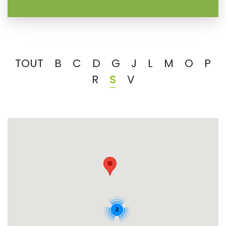
TOUT
B
C
D
G
J
L
M
O
P
R
S
V
2