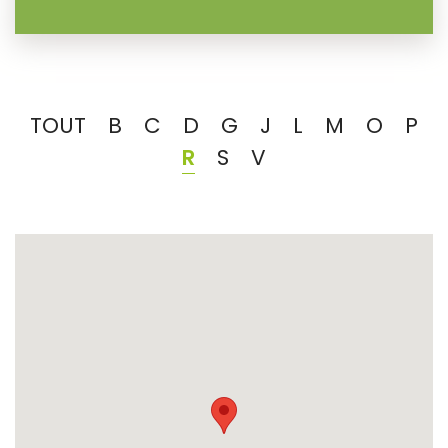
TOUT
B
C
D
G
J
L
M
O
P
R
S
V