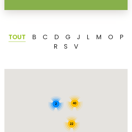
TOUT
B
C
D
G
J
L
M
O
P
R
S
V
40
2
22