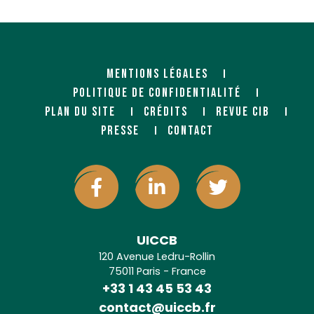
https://parlons-bois.com/
MENTIONS LÉGALES
POLITIQUE DE CONFIDENTIALITÉ
PLAN DU SITE
CRÉDITS
REVUE CIB
PRESSE
CONTACT
CHAMBOST (SYLVALLIANCE)
CHOSSIERE (SYLVALLIANCE)
Négociant
Négociant
Zl • Rue Claude Bernard
4, rue de la Plaine Basse
BP 254
94290 VILLENEUVE-LE-ROI
26106 ROMANS-SUR-ISÈRE
Cedex
UICCB
120 Avenue Ledru-Rollin
75011 Paris - France
DROUAIRE BOIS
GABRIEL SAS
+33 1 43 45 53 43
contact@uiccb.fr
(SYLVALLIANCE)
(SYLVALLIANCE)