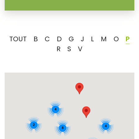
TOUT
B
C
D
G
J
L
M
O
P
R
S
V
4
2
4
8