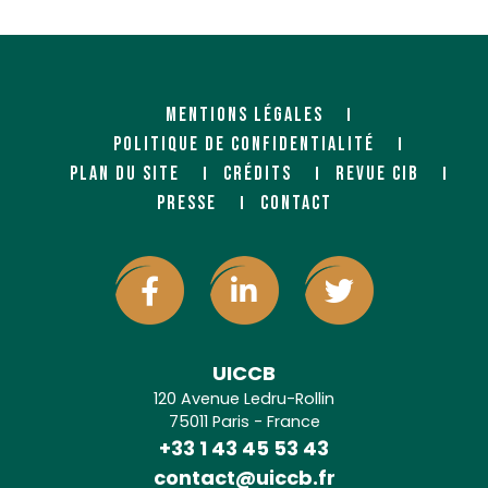
11860 CARCASSONNE
14460 COLOMBELLES
MENTIONS LÉGALES
POLITIQUE DE CONFIDENTIALITÉ
PLAN DU SITE
CRÉDITS
REVUE CIB
PRESSE
CONTACT
PANOFRANCE FLOIRAC (BOIS
PANOFRANCE LE CRES (BOIS
ET MATERIAUX)
ET MATERIAUX)
Négociant
Négociant
149 Quai de la Souys
85 route de Nimes
33270 FLOIRAC
34920 LE CRES
UICCB
120 Avenue Ledru-Rollin
75011 Paris - France
+33 1 43 45 53 43
PANOFRANCE LE MANS (BOIS
PANOFRANCE LESCAR (BOIS
contact@uiccb.fr