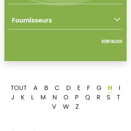
Réinitialiser
TOUT
A
B
C
D
E
F
G
H
I
J
K
L
M
N
O
P
Q
R
S
T
V
W
Z