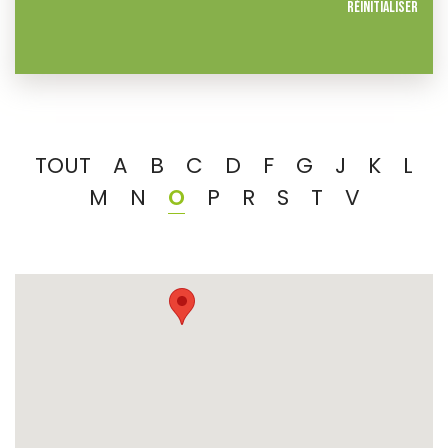
Réinitialiser
TOUT
A
B
C
D
F
G
J
K
L
M
N
O
P
R
S
T
V