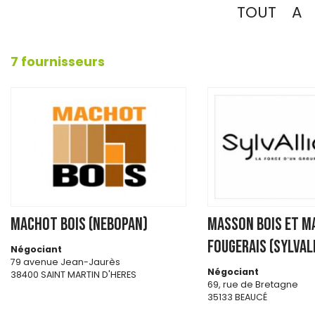
TOUT
A
7 fournisseurs
MACHOT BOIS (NEBOPAN)
MASSON BOIS ET M
FOUGERAIS (SYLVAL
Négociant
79 avenue Jean-Jaurès
Négociant
38400 SAINT MARTIN D'HERES
69, rue de Bretagne
35133 BEAUCÉ