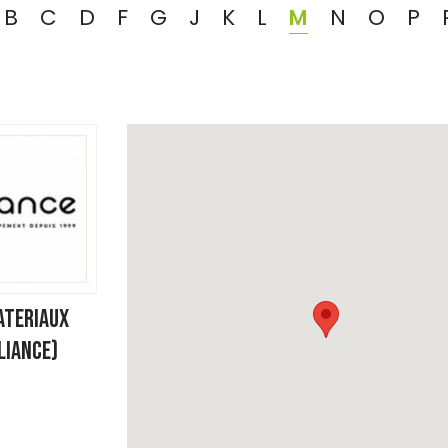
B
C
D
F
G
J
K
L
M
N
O
P
ATERIAUX
LIANCE)