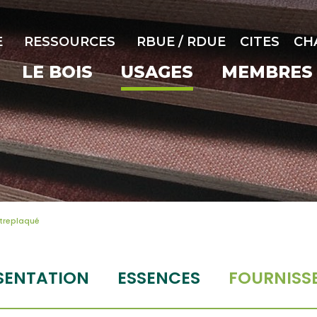
E
RESSOURCES
RBUE / RDUE
CITES
CH
LE BOIS
USAGES
MEMBRES
treplaqué
SENTATION
ESSENCES
FOURNISS