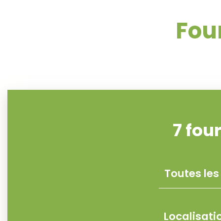
Fou
7
fou