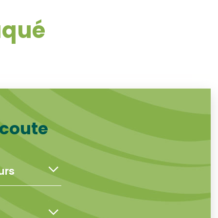
aqué
écoute