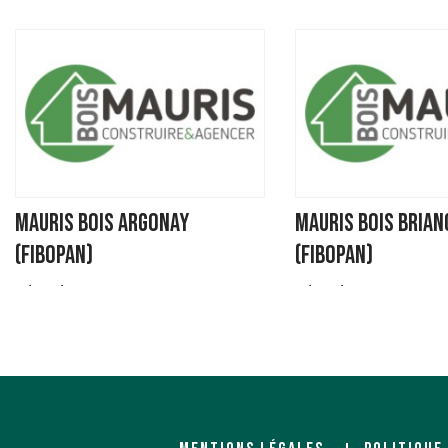
MAURIS BOIS ARGONAY
MAURIS BOIS BRIA
(FIBOPAN)
(FIBOPAN)
Négociant
Négociant
Route de Gruyere
446 AV MARECHAL DE LAT
74370 ARGONAY
TASSIGNY
CENTRE COMMERCIAL SU
https://www.mauris.fr/
05100 BRIANCON
https://www.mauris.fr/