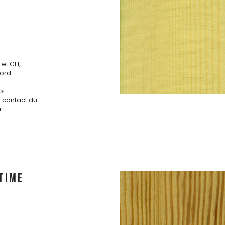
et CEI,
ord
i :
s contact du
r
TIME