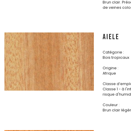
Brun clair. Pré
de veines colo
AIELE
Catégorie :
Bois tropicaux
Origine :
Afrique
Classe d’emplo
Classe 1 - à l'i
risque d'humidi
Couleur :
Brun clair lég