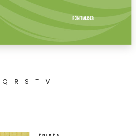
Réinitialiser
Q
R
S
T
V