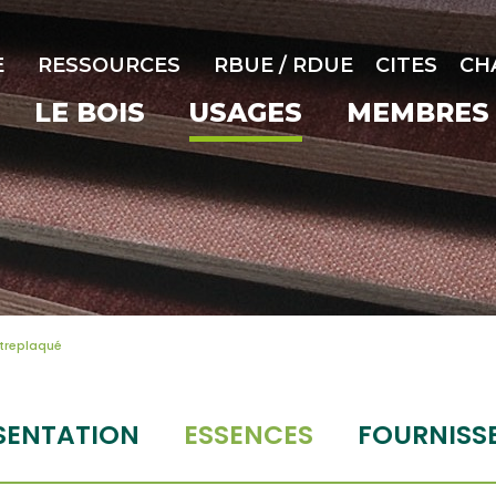
E
RESSOURCES
RBUE / RDUE
CITES
CH
LE BOIS
USAGES
MEMBRES
treplaqué
SENTATION
ESSENCES
FOURNISS