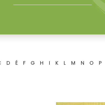
C
D
É
F
G
H
I
K
L
M
N
O
P