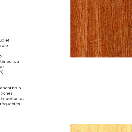
ud et
rale
i :
ntérieur ou
que
n)
venant brun
. Taches
 importantes
fréquentes