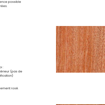
sence possible
rées.
i :
ntérieur (pas de
fication)
èrement rosé.