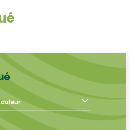
ué
ué