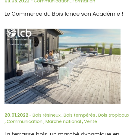
03.05.2022 -
Communication
,
Formation
Le Commerce du Bois lance son Académie !
20.01.2022 -
Bois résineux
,
Bois tempérés
,
Bois tropicaux
,
Communication
,
Marché national
,
Vente
La terrasse bois, un marché dynamique en