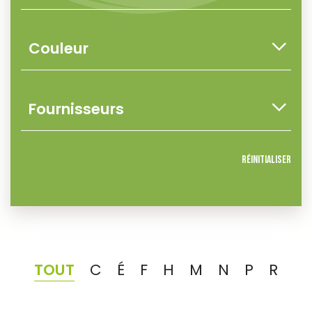
Réinitialiser
TOUT
C
É
F
H
M
N
P
R