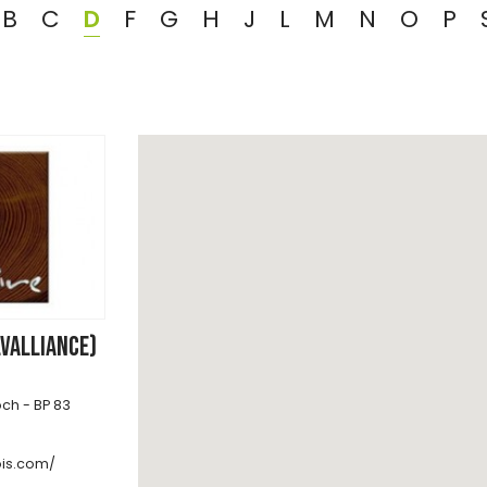
B
C
D
F
G
H
J
L
M
N
O
P
LVALLIANCE)
ch - BP 83
ois.com/