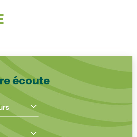
E
tre écoute