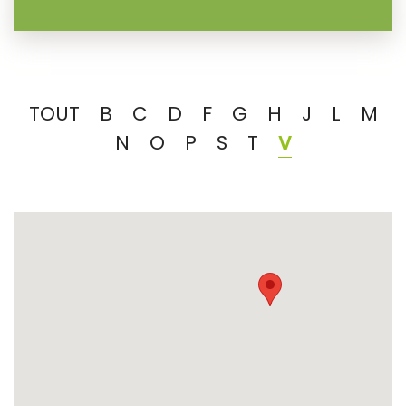
TOUT
B
C
D
F
G
H
J
L
M
N
O
P
S
T
V