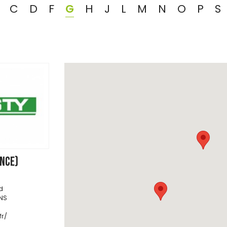
C
D
F
G
H
J
L
M
N
O
P
S
ANCE)
d
NS
fr/