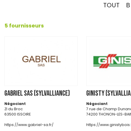
TOUT
B
5 fournisseurs
GABRIEL SAS (SYLVALLIANCE)
GINISTY (SYLVALLI
Négociant
Négociant
ZI du Broc
7 rue de Champ Dunan
63500 ISSOIRE
74200 THONON-LES-BAI
https://www.gabriel-sa.fr/
https://www.ginistybois.