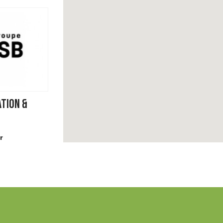
ATION &
r
.fr/