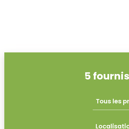
5
fourni