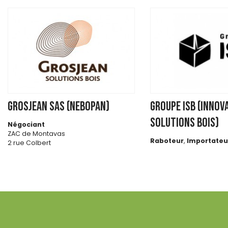
GROSJEAN SAS (NEBOPAN)
GROUPE ISB (INNOV
SOLUTIONS BOIS)
Négociant
ZAC de Montavas
Raboteur
,
Importateu
2 rue Colbert
1 rue Denis Papin
91320 WISSOUS
CS 47213
35172 BRUZ
http://www.grosjean-bois.com/
https://www.groupe-isb