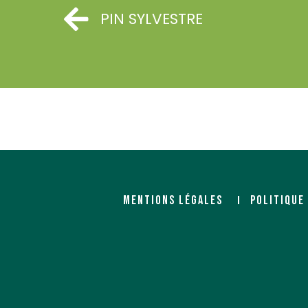
PIN SYLVESTRE
GUILLEMETTE ET CIE
Importateur
35 rue du 129ème
BP 525
76600 LE HAVRE CEDEX
https://www.guillemette-bois.com/
MENTIONS LÉGALES
POLITIQUE