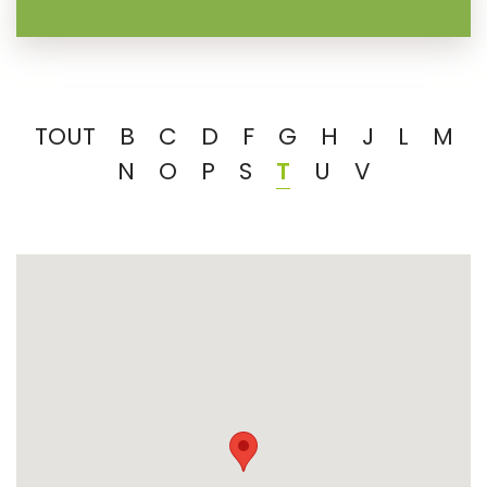
TOUT
B
C
D
F
G
H
J
L
M
N
O
P
S
T
U
V