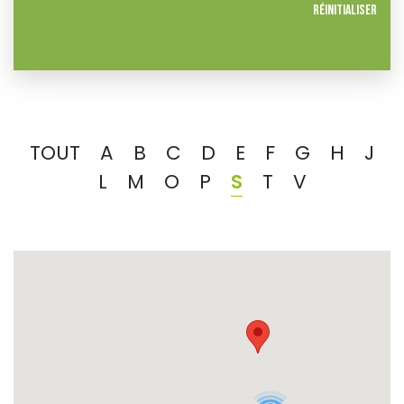
Réinitialiser
TOUT
A
B
C
D
E
F
G
H
J
L
M
O
P
S
T
V