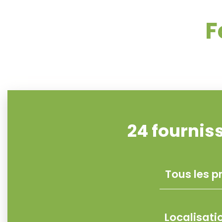
F
24
fournis