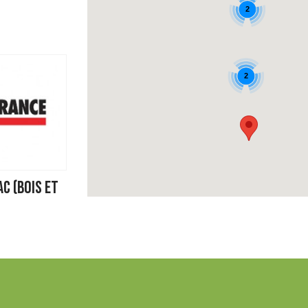
2
2
C (BOIS ET