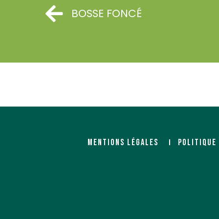
BOSSE FONCÉ
PANOFRANCE LE CRES (BOIS ET
PANOFRANCE LE MAN
MATERIAUX)
MATERIAUX)
Négociant
Négociant
85 route de Nimes
31 bd Pierre Lefoucheux
MENTIONS LÉGALES
POLITIQUE
34920 LE CRES
ZI Sud - CP 70441
72025 LE MANS Cedex
PANOFRANCE LESCAR (BOIS ET
PANOFRANCE LESQUI
MATERIAUX)
MATERIAUX)