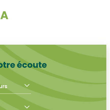
GA
otre écoute