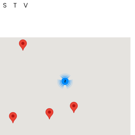
S
T
V
2