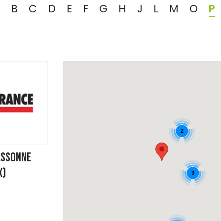
B
C
D
E
F
G
H
J
L
M
O
P
2
ASSONNE
X)
3