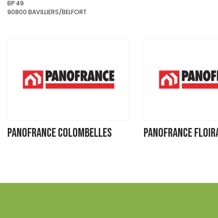
BP 49
90800 BAVILLIERS/BELFORT
PANOFRANCE COLOMBELLES
PANOFRANCE FLOIRA
(BOIS ET MATERIAUX)
MATERIAUX)
Négociant
Négociant
ZAC Lazzaro
149 Quai de la Souys
1 rue Jean Monnet
33270 FLOIRAC
14460 COLOMBELLES