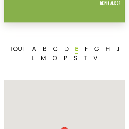
Réinitialiser
TOUT
A
B
C
D
E
F
G
H
J
L
M
O
P
S
T
V