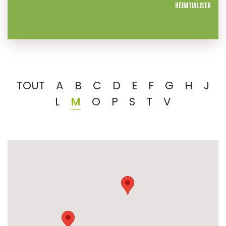
Réinitialiser
TOUT
A
B
C
D
E
F
G
H
J
L
M
O
P
S
T
V