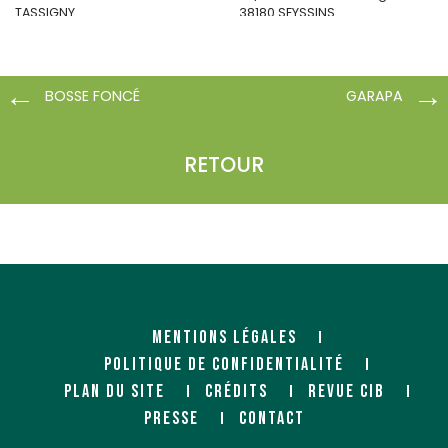
TASSIGNY
38180 SEYSSINS
CENTRE COMMERCIAL SUD
05100 BRIANCON
https://www.mauris.fr/
https://www.mauris.fr/
BOSSE FONCÉ
GARAPA
RETOUR
MEURANT (SYLVALLIANCE)
Négociant
MENTIONS LÉGALES
Rue de Rogeries
59600 GOGNIES-CHAUSSÉE
POLITIQUE DE CONFIDENTIALITÉ
PLAN DU SITE
CRÉDITS
REVUE CIB
PRESSE
CONTACT