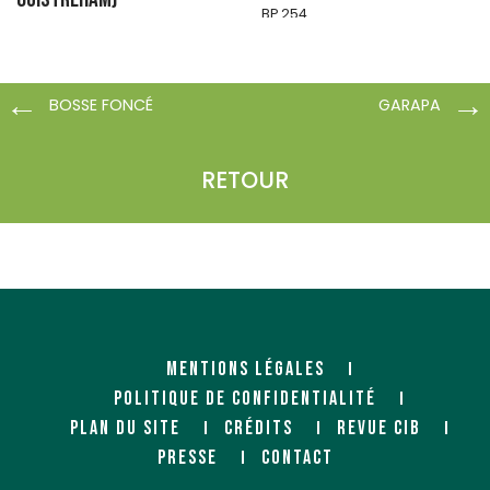
BP 254
26106 ROMANS-SUR-ISÈRE
Partenaire
Cedex
Bassin d'Hérouville
Direction des équipements
portuaires
BOSSE FONCÉ
GARAPA
14200 HEROUVILLE SAINT CLAIR
https://www.caen.cci.fr/
RETOUR
MENTIONS LÉGALES
CHOSSIERE (SYLVALLIANCE)
COMPAGNIE EUROPEENNE
POLITIQUE DE CONFIDENTIALITÉ
DES BOIS (CEB)
Négociant
PLAN DU SITE
CRÉDITS
REVUE CIB
4, rue de la Plaine Basse
Importateur
94290 VILLENEUVE-LE-ROI
PRESSE
CONTACT
Zone Portuaire Cheviré Aval
Rue de l'Ile aux Moutons