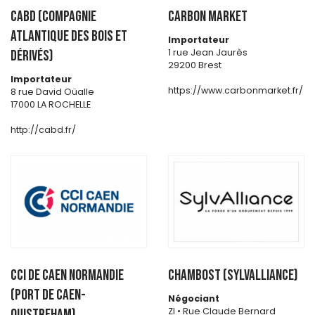
CABD (Compagnie
CARBON MARKET
Atlantique des Bois et
Importateur
1 rue Jean Jaurès
Dérivés)
29200 Brest
Importateur
https://www.carbonmarket.fr/
8 rue David Oüalle
17000 LA ROCHELLE
http://cabd.fr/
CCI DE CAEN NORMANDIE
CHAMBOST (SYLVALLIANCE)
(Port de Caen-
Négociant
Zl • Rue Claude Bernard
Ouistreham)