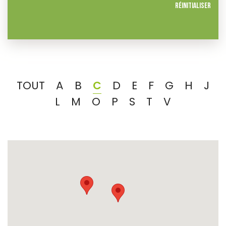
Réinitialiser
TOUT
A
B
C
D
E
F
G
H
J
L
M
O
P
S
T
V