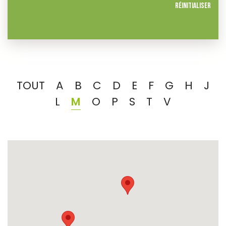
Réinitialiser
TOUT
A
B
C
D
E
F
G
H
J
L
M
O
P
S
T
V