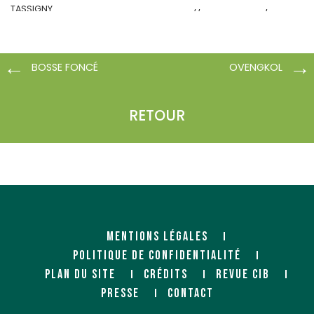
TASSIGNY
https://www.mauris.fr/
CENTRE COMMERCIAL SUD
05100 BRIANCON
https://www.mauris.fr/
BOSSE FONCÉ
OVENGKOL
RETOUR
MAURIS BOIS SEYSSINS
MEURANT (SYLVALLIANCE)
(FIBOPAN)
Négociant
MENTIONS LÉGALES
Rue de Rogeries
Négociant
59600 GOGNIES-CHAUSSÉE
POLITIQUE DE CONFIDENTIALITÉ
79/83 rue des Allobroges
38180 SEYSSINS
PLAN DU SITE
CRÉDITS
REVUE CIB
PRESSE
CONTACT
https://www.mauris.fr/