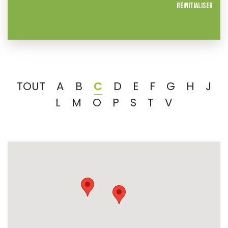
Réinitialiser
TOUT
A
B
C
D
E
F
G
H
J
L
M
O
P
S
T
V