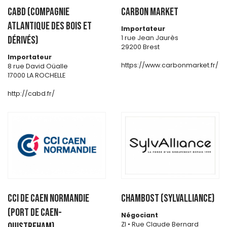
CABD (Compagnie
CARBON MARKET
Atlantique des Bois et
Importateur
1 rue Jean Jaurès
Dérivés)
29200 Brest
Importateur
https://www.carbonmarket.fr/
8 rue David Oüalle
17000 LA ROCHELLE
http://cabd.fr/
CCI DE CAEN NORMANDIE
CHAMBOST (SYLVALLIANCE)
(Port de Caen-
Négociant
Zl • Rue Claude Bernard
Ouistreham)