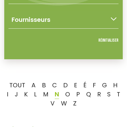
Réinitialiser
TOUT
A
B
C
D
E
É
F
G
H
I
J
K
L
M
N
O
P
Q
R
S
T
V
W
Z