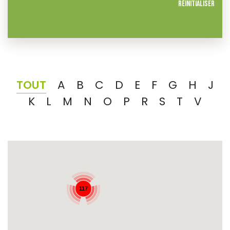
Réinitialiser
TOUT
A
B
C
D
E
F
G
H
J
K
L
M
N
O
P
R
S
T
V
117