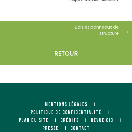
Bois et panneaux de
structure
RETOUR
BOINET SARL
BOIS ET MATERIAUX
BONNICHON
Agent
11 allée des Saulniers
Négociant
17690 ANGOULINS
130-138 rue Alexandre Fourny
94500 CHAMPIGNY SUR MARNE
https://www.agenceboinet.fr/
MENTIONS LÉGALES
POLITIQUE DE CONFIDENTIALITÉ
BOIS ET MATERIAUX MEYER
BOUNEY (NEBOPAN)
PLAN DU SITE
CRÉDITS
REVUE CIB
PRESSE
CONTACT
Négociant
Négociant