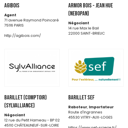
AGIBOIS
ARMOR BOIS - JEAN HUE
(NEBOPAN)
Agent
71 avenue Raymond Poincaré
Négociant
75116 PARIS
14 rue Max le Bail
22000 SAINT-BRIEUC
http://agibois.com/
BARILLET (Comptoir)
BARILLET SEF
(SYLVALLIANCE)
Raboteur
,
Importateur
Route d'Ingrannes
Négociant
45530 VITRY-AUX-LOGES
12 rue du Petit Hameau - BP 02
45110 CHÂTEAUNEUF-SUR-LOIRE
https://www.sef-scierie.fr/