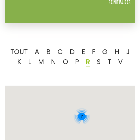
Réinitialiser
TOUT
A
B
C
D
E
F
G
H
J
K
L
M
N
O
P
R
S
T
V
7