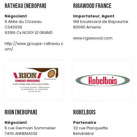
RATHEAU (NEBOPAN)
Rigawood France
Négociant
Importateur
,
Agent
9 Allée du Closeau
199 boulevard de Bapaume
CS40006
80090 Amiens
93166 Cx NOISY LE GRAND
www.rigawood.com
http://www.groupe-ratheau.c
om/
RION (NEBOPAN)
ROBELBOIS
Négociant
Partenaire
5 rue Germain Sommelier
32 rue Planquette
74110 ANNEMASSE
Belvédère