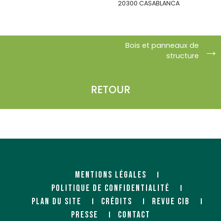
20300 CASABLANCA
https://robelbois.com
Bois et panneaux de
structure
RETOUR
ROBY
ROGER
Importateur
Négociant
25 Rue de l’Abbé de Jerzy
52 route d'Amiens
Popiéluszko
80480 DURY
62300 LENS
MENTIONS LÉGALES
POLITIQUE DE CONFIDENTIALITÉ
PLAN DU SITE
CRÉDITS
REVUE CIB
PRESSE
CONTACT