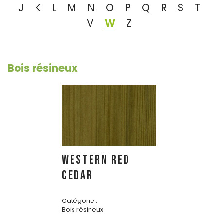
J
K
L
M
N
O
P
Q
R
S
T
V
W
Z
Bois résineux
WESTERN RED
CEDAR
Catégorie :
Bois résineux