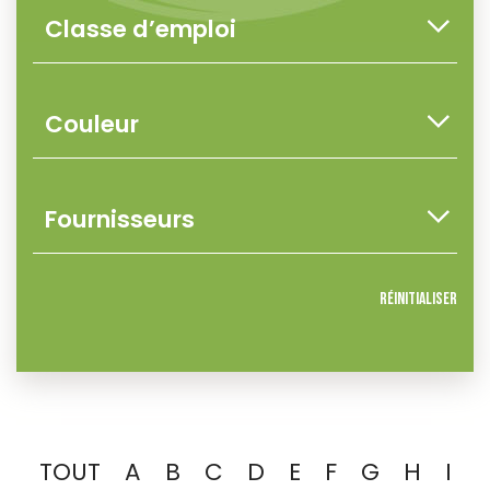
Réinitialiser
TOUT
A
B
C
D
E
F
G
H
I