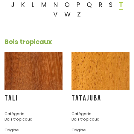
J
K
L
M
N
O
P
Q
R
S
T
V
W
Z
Bois tropicaux
TALI
TATAJUBA
Catégorie :
Catégorie :
Bois tropicaux
Bois tropicaux
Origine :
Origine :