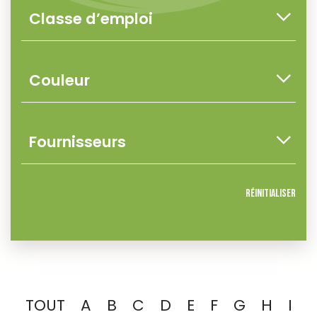
Réinitialiser
TOUT
A
B
C
D
E
F
G
H
I