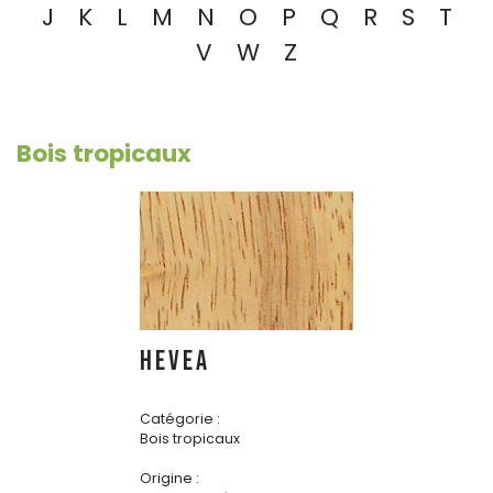
J
K
L
M
N
O
P
Q
R
S
T
V
W
Z
Bois tropicaux
HEVEA
Catégorie :
Bois tropicaux
Origine :