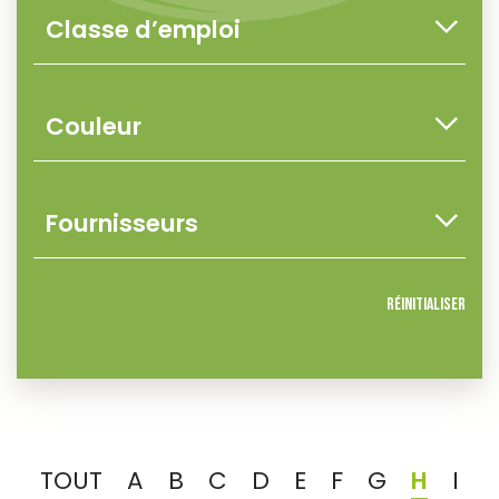
Réinitialiser
TOUT
A
B
C
D
E
F
G
H
I