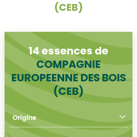
(CEB)
14 essences de
COMPAGNIE
EUROPEENNE DES BOIS
(CEB)