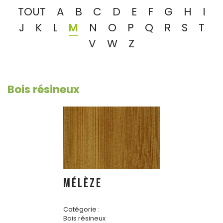
TOUT
A
B
C
D
E
F
G
H
I
J
K
L
M
N
O
P
Q
R
S
T
V
W
Z
Bois résineux
MÉLÈZE
Catégorie :
Bois résineux