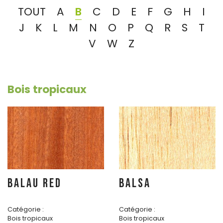
TOUT
A
B
C
D
E
F
G
H
I
J
K
L
M
N
O
P
Q
R
S
T
V
W
Z
Bois tropicaux
BALAU RED
BALSA
Catégorie :
Catégorie :
Bois tropicaux
Bois tropicaux