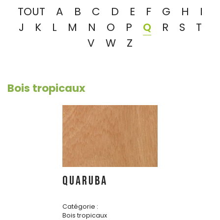
TOUT
A
B
C
D
E
F
G
H
I
J
K
L
M
N
O
P
Q
R
S
T
V
W
Z
Bois tropicaux
QUARUBA
Catégorie :
Bois tropicaux