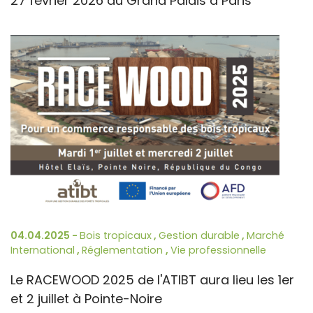
27 février 2026 au Grand Palais à Paris
04.04.2025 -
Bois tropicaux
,
Gestion durable
,
Marché
International
,
Réglementation
,
Vie professionnelle
Le RACEWOOD 2025 de l'ATIBT aura lieu les 1er
et 2 juillet à Pointe-Noire