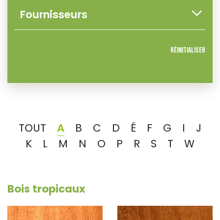
Réinitialiser
TOUT
A
B
C
D
É
F
G
I
J
K
L
M
N
O
P
R
S
T
W
Bois tropicaux