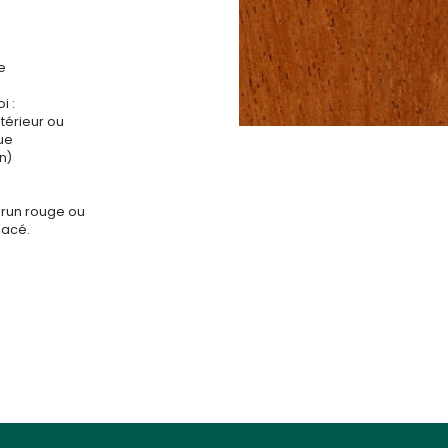
e
i :
ntérieur ou
que
n)
brun rouge ou
lacé.