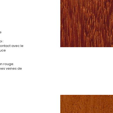
e
i :
contact avec le
ouce
un rouge.
nes veines de