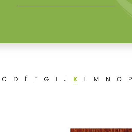
C
D
É
F
G
I
J
K
L
M
N
O
P