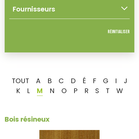
Réinitialiser
TOUT
A
B
C
D
É
F
G
I
J
K
L
M
N
O
P
R
S
T
W
Bois résineux