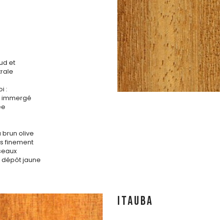
ud et
rale
i :
is immergé
ée
 brun olive
s finement
sseaux
 dépôt jaune
ITAUBA