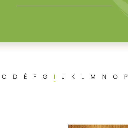
C
D
É
F
G
I
J
K
L
M
N
O
P