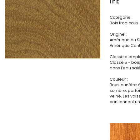
IPE
Catégorie :
Bois tropicaux
Origine :
Amérique du S
Amérique Cent
Classe d’emplo
Classe 5 - bo
dans l’eau sal
Couleur :
Brun jaunâtre à
sombre, parfoi
veiné. Les vai
contiennent un