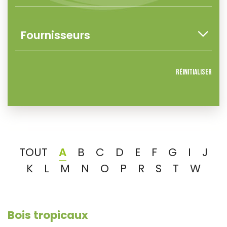
Réinitialiser
TOUT
A
B
C
D
E
F
G
I
J
K
L
M
N
O
P
R
S
T
W
Bois tropicaux