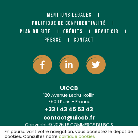
MENTIONS LÉGALES
POLITIQUE DE CONFIDENTIALITÉ
PLAN DU SITE
CRÉDITS
REVUE CIB
PRESSE
CONTACT
UICCB
120 Avenue Ledru-Rollin
75011 Paris - France
+33 1 43 45 53 43
contact@uiccb.fr
Copyright © 2026 LE COMMERCE DU BOIS
Agence web Paris
: 6LAB
En poursuivant votre navigation, vous acceptez le dépôt de
cookies. Consultez notre
politique cookies