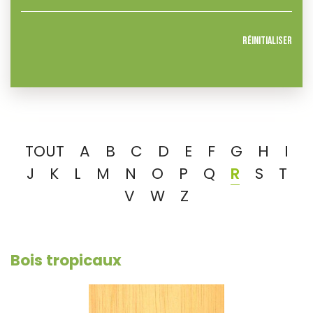
Réinitialiser
TOUT
A
B
C
D
E
F
G
H
I
J
K
L
M
N
O
P
Q
R
S
T
V
W
Z
Bois tropicaux