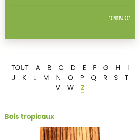
Réinitialiser
TOUT
A
B
C
D
E
F
G
H
I
J
K
L
M
N
O
P
Q
R
S
T
V
W
Z
Bois tropicaux