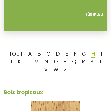
Réinitialiser
TOUT
A
B
C
D
E
F
G
H
I
J
K
L
M
N
O
P
Q
R
S
T
V
W
Z
Bois tropicaux