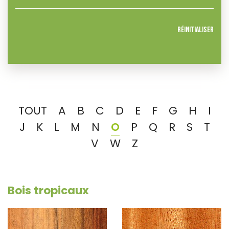
Réinitialiser
TOUT
A
B
C
D
E
F
G
H
I
J
K
L
M
N
O
P
Q
R
S
T
V
W
Z
Bois tropicaux