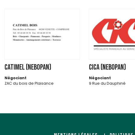
CATIMEL (NEBOPAN)
CICA (NEBOPAN)
Négociant
Négociant
ZAC du bois de Plaisance
9 Rue du Dauphiné
60280 VENETTE
Zone Artisanale les Rev
26540 MOURS SAINT EUS