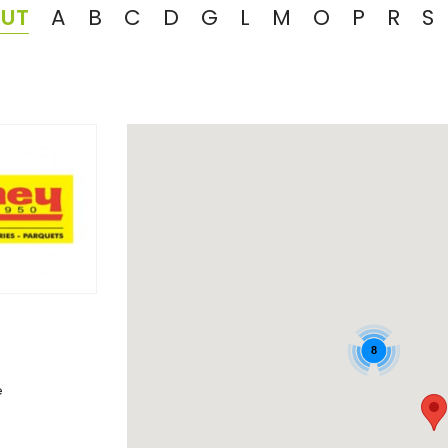
UT
A
B
C
D
G
L
M
O
P
R
S
8
e