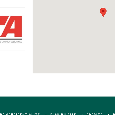
ols
EBE