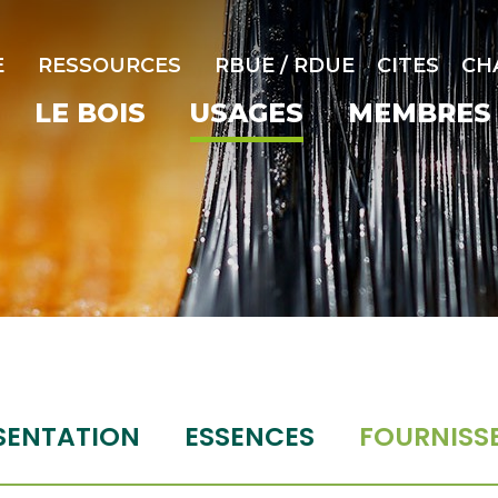
E
RESSOURCES
RBUE / RDUE
CITES
CH
LE BOIS
USAGES
MEMBRES
SENTATION
ESSENCES
FOURNISS