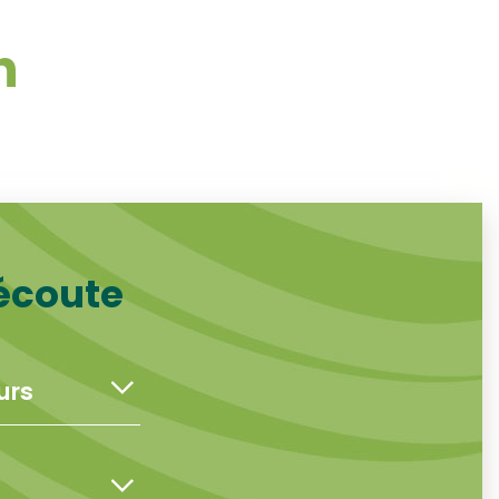
n
 écoute