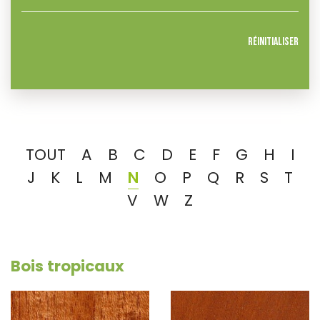
Réinitialiser
TOUT
A
B
C
D
E
F
G
H
I
J
K
L
M
N
O
P
Q
R
S
T
V
W
Z
Bois tropicaux