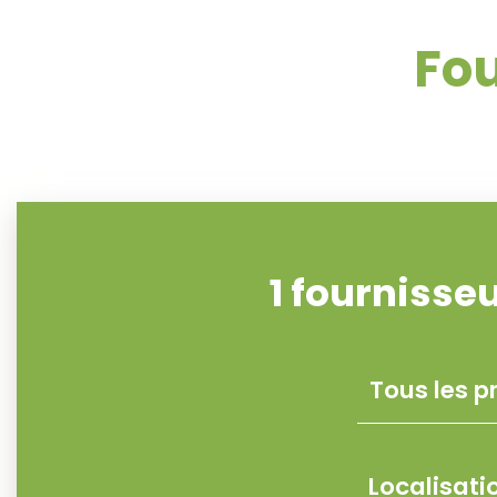
Fou
1
fournisseu