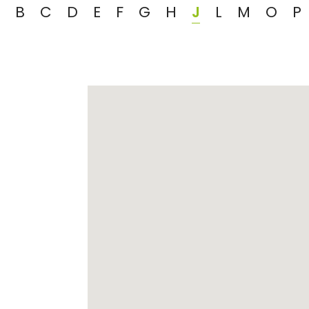
B
C
D
E
F
G
H
J
L
M
O
P