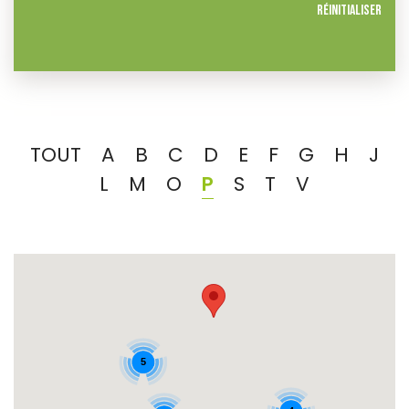
Réinitialiser
TOUT
A
B
C
D
E
F
G
H
J
L
M
O
P
S
T
V
5