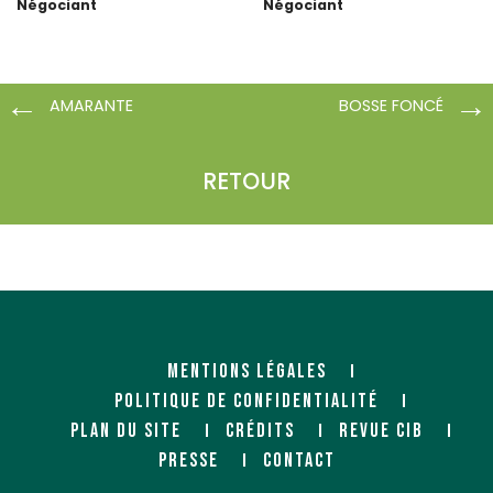
Négociant
Négociant
ZAC Lazzaro
149 Quai de la Souys
1 rue Jean Monnet
33270 FLOIRAC
14460 COLOMBELLES
AMARANTE
BOSSE FONCÉ
PANOFRANCE LE MANS (BOIS
RETOUR
ET MATERIAUX)
Négociant
31 bd Pierre Lefoucheux
ZI Sud - CP 70441
72025 LE MANS Cedex
PANOFRANCE LE CRES (BOIS
ET MATERIAUX)
MENTIONS LÉGALES
Négociant
85 route de Nimes
POLITIQUE DE CONFIDENTIALITÉ
34920 LE CRES
PLAN DU SITE
CRÉDITS
REVUE CIB
PRESSE
CONTACT