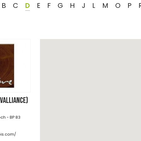
B
C
D
E
F
G
H
J
L
M
O
P
LVALLIANCE)
ch - BP 83
ois.com/