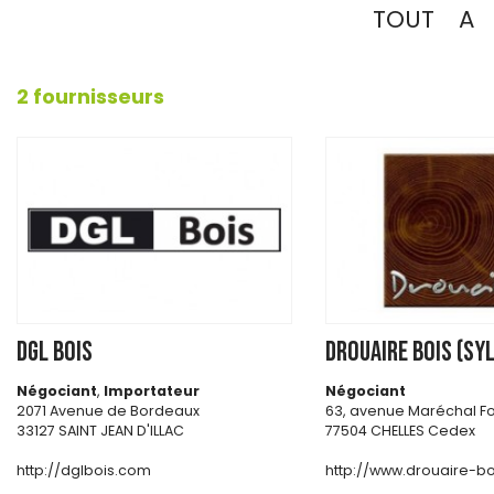
TOUT
A
2 fournisseurs
DGL BOIS
DROUAIRE BOIS (SY
Négociant
,
Importateur
Négociant
2071 Avenue de Bordeaux
63, avenue Maréchal Fo
33127 SAINT JEAN D'ILLAC
77504 CHELLES Cedex
http://dglbois.com
http://www.drouaire-b