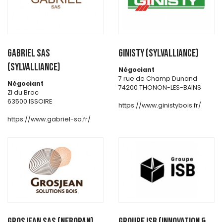
GABRIEL SAS
GINISTY (SYLVALLIANCE)
(SYLVALLIANCE)
Négociant
7 rue de Champ Dunand
Négociant
74200 THONON-LES-BAINS
ZI du Broc
63500 ISSOIRE
https://www.ginistybois.fr/
https://www.gabriel-sa.fr/
GROSJEAN SAS (NEBOPAN)
GROUPE ISB (INNOVATION &