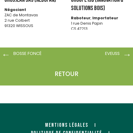
SOLUTIONS BOIS)
Négociant
ZAC de Montavas
Raboteur
,
Importateur
2 rue Colbert
1 rue Denis Papin
91320 WISSOUS
CS 47213
35172 BRUZ
http://www.grosjean-bois.co
m/
https://www.groupe-isb.fr/
BOSSE FONCÉ
EVEUSS
RETOUR
GUILLEMETTE ET CIE
Importateur
35 rue du 129ème
MENTIONS LÉGALES
BP 525
76600 LE HAVRE CEDEX