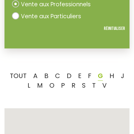
Vente aux Professionnels
Vente aux Particuliers
Réinitialiser
TOUT
A
B
C
D
E
F
G
H
J
L
M
O
P
R
S
T
V