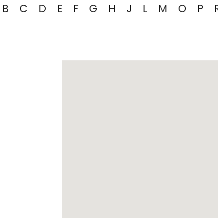
B
C
D
E
F
G
H
J
L
M
O
P