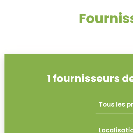
Fourni
1
fournisseurs 