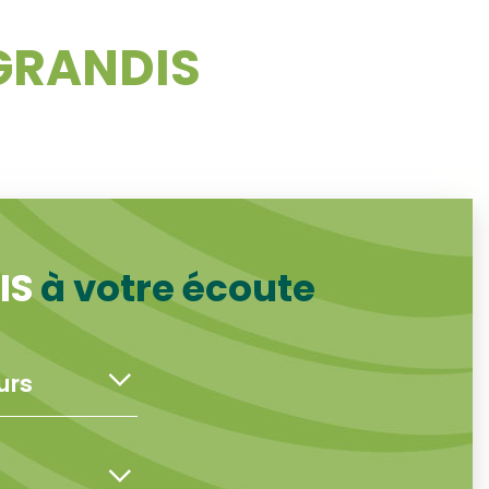
GRANDIS
IS
à votre écoute